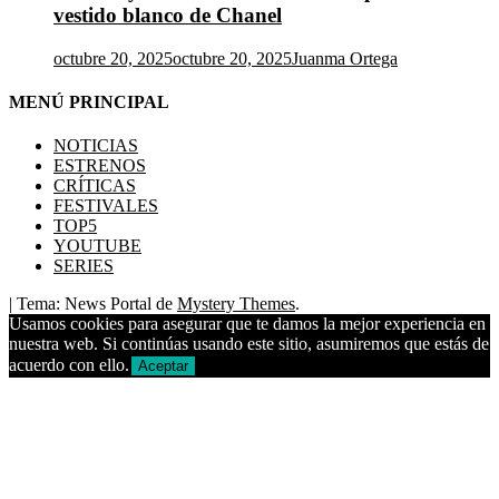
vestido blanco de Chanel
octubre 20, 2025
octubre 20, 2025
Juanma Ortega
MENÚ PRINCIPAL
NOTICIAS
ESTRENOS
CRÍTICAS
FESTIVALES
TOP5
YOUTUBE
SERIES
|
Tema: News Portal de
Mystery Themes
.
Usamos cookies para asegurar que te damos la mejor experiencia en
nuestra web. Si continúas usando este sitio, asumiremos que estás de
acuerdo con ello.
Aceptar