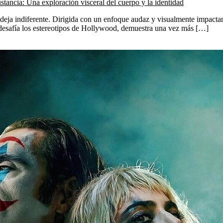
stancia: Una exploración visceral del cuerpo y la identidad
ja indiferente. Dirigida con un enfoque audaz y visualmente impactante
 desafía los estereotipos de Hollywood, demuestra una vez más […]