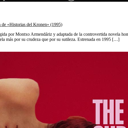
a de «Historias del Kronen» (1995)
rigida por Montxo Armendáriz y adaptada de la controvertida novela ho
uela más por su crudeza que por su sutileza. Estrenada en 1995 […]