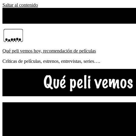
Saltar al contenido
sábado, agosto 08, 2026
Sobre Nosotros
Qué peli vemos hoy, recomendación de películas
Críticas de películas, estrenos, entrevistas, series….
NOTICIAS
ESTRENOS
CRÍTICAS
FESTIVALES
TOP5
YOUTUBE