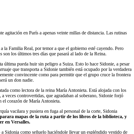
te agitación en París a apenas veinte millas de distancia. Las rutinas
n a la Familia Real, por temor a que el gobierno esté cayendo. Pero
 son los últimos tres días que pasará al lado de la Reina.
 última pueda huir sin peligro a Suiza. Esto lo hace Sidonie, a pesar
arruaje que transporta a Sidonie también está ocupado por la verdadera
temente convincente como para permitir que el grupo cruce la frontera
será un don nadie.
tada como lectora de la reina María Antonieta. Está alojada con los
s, a veces controvertidas, que agradaban al soberano, Sidonie forjó
n el corazón de María Antonieta.
rquía vacilara y pusiera en fuga al personal de la corte, Sidonia
arara mapas de la ruta a partir de los libros de la biblioteca, y
er en Versalles.
zó a Sidonia como señuelo haciéndole llevar un espléndido vestido de