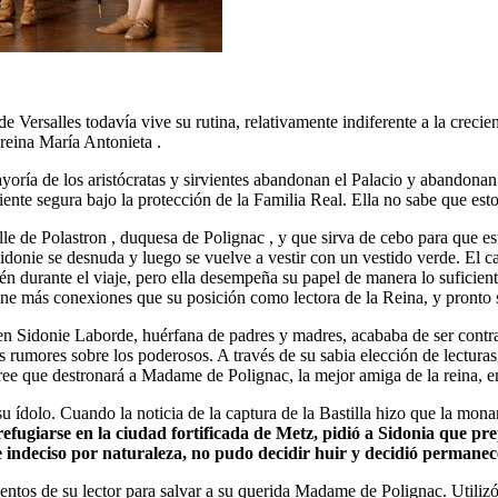
 Versalles todavía vive su rutina, relativamente indiferente a la crecien
 reina María Antonieta .
 mayoría de los aristócratas y sirvientes abandonan el Palacio y abandona
ente segura bajo la protección de la Familia Real. Ella no sabe que estos
e de Polastron , duquesa de Polignac , y que sirva de cebo para que esta
Sidonie se desnuda y luego se vuelve a vestir con un vestido verde. El c
én durante el viaje, pero ella desempeña su papel de manera lo suficien
ene más conexiones que su posición como lectora de la Reina, y pronto 
ven Sidonie Laborde, huérfana de padres y madres, acababa de ser contra
os rumores sobre los poderosos. A través de su sabia elección de lectura
cree que destronará a Madame de Polignac, la mejor amiga de la reina, e
su ídolo. Cuando la noticia de la captura de la Bastilla hizo que la mona
refugiarse en la ciudad fortificada de Metz, pidió a Sidonia que prep
 e indeciso por naturaleza, no pudo decidir huir y decidió permanec
lentos de su lector para salvar a su querida Madame de Polignac. Utili