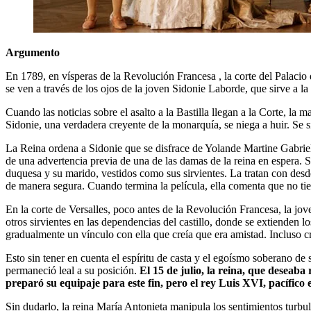
Argumento
En 1789, en vísperas de la Revolución Francesa , la corte del Palacio de
se ven a través de los ojos de la joven Sidonie Laborde, que sirve a la
Cuando las noticias sobre el asalto a la Bastilla llegan a la Corte, la
Sidonie, una verdadera creyente de la monarquía, se niega a huir. Se si
La Reina ordena a Sidonie que se disfrace de Yolande Martine Gabriell
de una advertencia previa de una de las damas de la reina en espera. 
duquesa y su marido, vestidos como sus sirvientes. La tratan con desd
de manera segura. Cuando termina la película, ella comenta que no ti
En la corte de Versalles, poco antes de la Revolución Francesa, la jo
otros sirvientes en las dependencias del castillo, donde se extienden l
gradualmente un vínculo con ella que creía que era amistad. Incluso 
Esto sin tener en cuenta el espíritu de casta y el egoísmo soberano de 
permaneció leal a su posición.
El 15 de julio, la reina, que deseaba 
preparó su equipaje para este fin, pero el rey Luis XVI, pacífico
Sin dudarlo, la reina María Antonieta manipula los sentimientos turbu