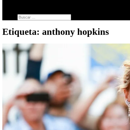
SERIES
botón de modo del sitio
Buscar:
Etiqueta:
anthony hopkins