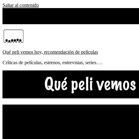
Saltar al contenido
miércoles, agosto 05, 2026
Sobre Nosotros
Qué peli vemos hoy, recomendación de películas
Críticas de películas, estrenos, entrevistas, series….
NOTICIAS
ESTRENOS
CRÍTICAS
FESTIVALES
TOP5
YOUTUBE