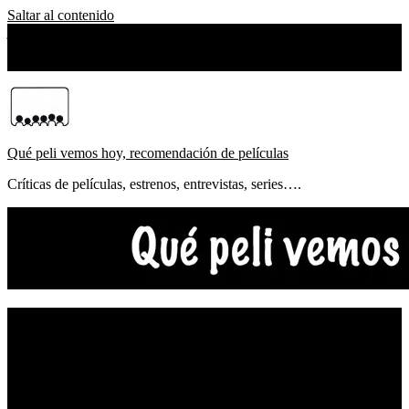
Saltar al contenido
jueves, agosto 06, 2026
Sobre Nosotros
Qué peli vemos hoy, recomendación de películas
Críticas de películas, estrenos, entrevistas, series….
NOTICIAS
ESTRENOS
CRÍTICAS
FESTIVALES
TOP5
YOUTUBE