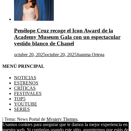
Penélope Cruz recoge el Icon Award de la
Academy Museum Gala con un espectacular
vestido blanco de Chanel
octubre 20, 2025
octubre 20, 2025
Juanma Ortega
MENÚ PRINCIPAL
NOTICIAS
ESTRENOS
CRÍTICAS
FESTIVALES
TOP5
YOUTUBE
SERIES
|
Tema: News Portal de
Mystery Themes
.
Usamos cookies para asegurar que te damos la mejor experiencia en
nuestra web. Si continúas usando este sitio, asumiremos que estás de