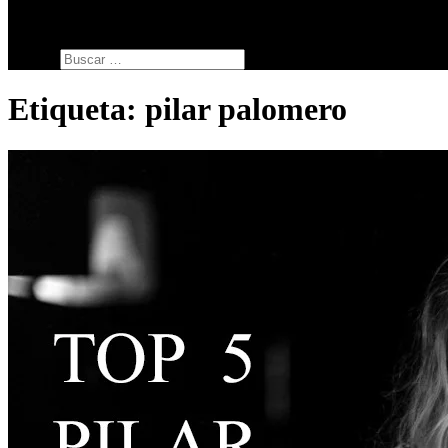
SERIES
botón de modo del sitio
Buscar:
Etiqueta:
pilar palomero