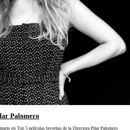
Pilar Palomero
ntario
en Top 5 películas favoritas de la Directora Pilar Palomero