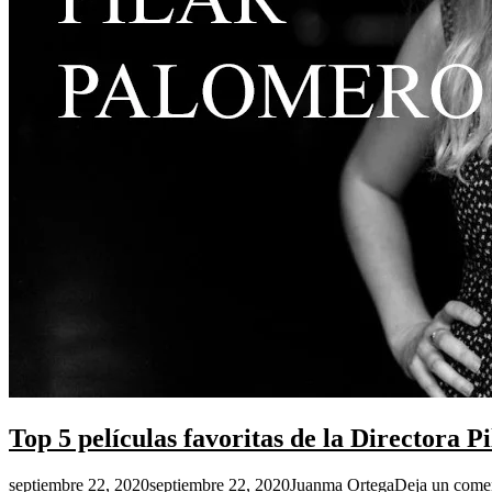
Top 5 películas favoritas de la Directora 
septiembre 22, 2020
septiembre 22, 2020
Juanma Ortega
Deja un come