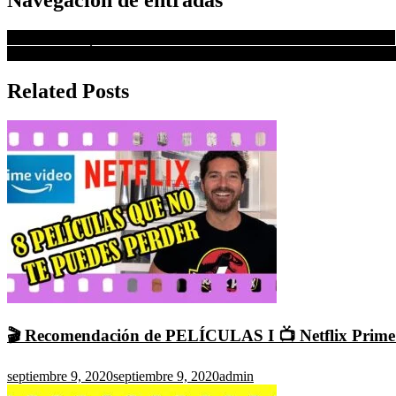
Así fue la primera audición de NATALIE PORTMAN con 11 AÑOS
Una CUESTIÓN de TIEMPO 👰🏻🤵🏻La mejor escena de BODA 
Related Posts
🎬 Recomendación de PELÍCULAS I 📺 Netflix Prime
septiembre 9, 2020
septiembre 9, 2020
admin