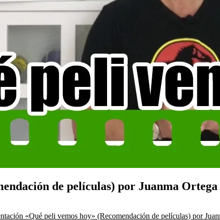
mendación de películas) por Juanma Ortega
ntación «Qué peli vemos hoy» (Recomendación de películas) por Jua