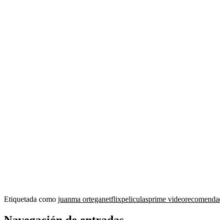
Etiquetada como
juanma ortega
netflix
peliculas
prime video
recomenda
Navegación de entradas