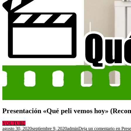
Presentación «Qué peli vemos hoy» (Reco
YOUTUBE
agosto 30, 2020
septiembre 9, 2020
admin
Deja un comentario
en Prese