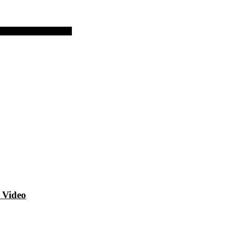
con Rachel McAdams
 Video