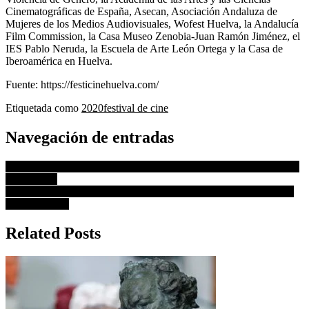
Cinematográficas de España, Asecan, Asociación Andaluza de
Mujeres de los Medios Audiovisuales, Wofest Huelva, la Andalucía
Film Commission, la Casa Museo Zenobia-Juan Ramón Jiménez, el
IES Pablo Neruda, la Escuela de Arte León Ortega y la Casa de
Iberoamérica en Huelva.
Fuente: https://festicinehuelva.com/
Etiquetada como
2020
festival de cine
Navegación de entradas
Todas las películas de Leonardo DiCaprio y dónde verlas por orden
cronológico
Angelina Jolie dirigirá a Tom Hardy en el biopic del fotoperiodista
Don McCullin
Related Posts