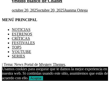
vestido blanco de Chanel
octubre 20, 2025
octubre 20, 2025
Juanma Ortega
MENÚ PRINCIPAL
NOTICIAS
ESTRENOS
CRÍTICAS
FESTIVALES
TOP5
YOUTUBE
SERIES
|
Tema: News Portal de
Mystery Themes
.
Usamos cookies para asegurar que te damos la mejor experiencia en
nuestra web. Si continúas usando este sitio, asumiremos que estás de
acuerdo con ello.
Aceptar