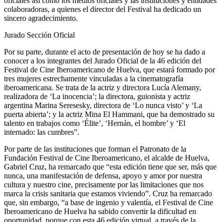
oficiales así como los medios oficiales y las instituciones y entidades
colaboradoras, a quienes el director del Festival ha dedicado un
sincero agradecimiento.
Jurado Sección Oficial
Por su parte, durante el acto de presentación de hoy se ha dado a
conocer a los integrantes del Jurado Oficial de la 46 edición del
Festival de Cine Iberoamericano de Huelva, que estará formado por
tres mujeres estrechamente vinculadas a la cinematografía
iberoamericana. Se trata de la actriz y directora Lucía Alemany,
realizadora de ‘La inocencia’; la directora, guionista y actriz
argentina Marina Seresesky, directora de ‘Lo nunca visto’ y ‘La
puerta abierta’; y la actriz Mina El Hammani, que ha demostrado su
talento en trabajos como ‘Élite’, ‘Hernán, el hombre’ y ‘El
internado: las cumbres”.
Por parte de las instituciones que forman el Patronato de la
Fundación Festival de Cine Iberoamericano, el alcalde de Huelva,
Gabriel Cruz, ha remarcado que “esta edición tiene que ser, más que
nunca, una manifestación de defensa, apoyo y amor por nuestra
cultura y nuestro cine, precisamente por las limitaciones que nos
marca la crisis sanitaria que estamos viviendo”. Cruz ha remarcado
que, sin embargo, “a base de ingenio y valentía, el Festival de Cine
Iberoamericano de Huelva ha sabido convertir la dificultad en
oportunidad, porque con esta 46 edición virtual, a través de la