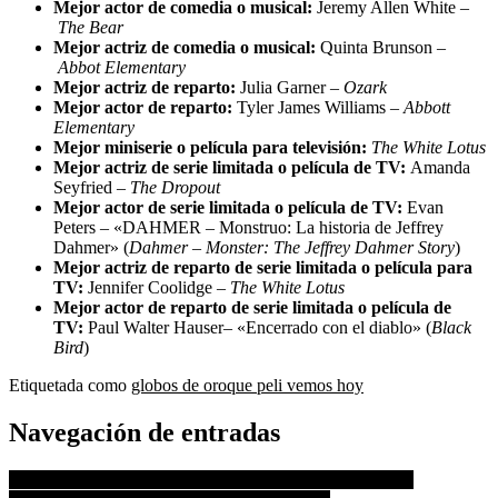
Mejor actor de comedia o musical:
Jeremy Allen White –
The Bear
Mejor actriz de comedia o musical:
Quinta Brunson –
Abbot Elementary
Mejor actriz de reparto:
Julia Garner –
Ozark
Mejor actor de reparto
:
Tyler James Williams –
Abbott
Elementary
Mejor miniserie o película para televisión
:
The White Lotus
Mejor actriz de serie limitada o película de TV:
Amanda
Seyfried –
The Dropout
Mejor actor de serie limitada o película de TV:
Evan
Peters – «DAHMER – Monstruo: La historia de Jeffrey
Dahmer» (
Dahmer – Monster: The Jeffrey Dahmer Story
)
Mejor actriz de reparto de serie limitada o película para
TV:
Jennifer Coolidge
– The White Lotus
Mejor actor de reparto de serie limitada o película de
TV:
Paul Walter Hauser
–
«Encerrado con el diablo» (
Black
Bird
)
Etiquetada como
globos de oro
que peli vemos hoy
Navegación de entradas
Todos los nominados a los Premios Globo de Oro: Martin