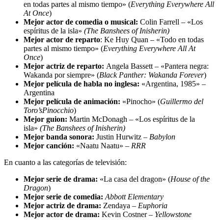
en todas partes al mismo tiempo» (
Everything Everywhere All
At Once
)
Mejor actor de comedia o musical:
Colin Farrell – «Los
espíritus de la isla»
(
The Banshees of Inisherin
)
Mejor actor de reparto
: Ke Huy Quan – «Todo en todas
partes al mismo tiempo» (
Everything Everywhere All At
Once
)
Mejor actriz de reparto:
Angela Bassett – «Pantera negra:
Wakanda por siempre» (
Black Panther: Wakanda Forever
)
Mejor película de habla no inglesa:
«Argentina, 1985» –
Argentina
Mejor película de animación:
«Pinocho» (
Guillermo del
Toro’s
Pinocchio
)
Mejor guion:
Martin McDonagh – «Los espíritus de la
isla»
(
The Banshees of Inisherin
)
Mejor banda sonora:
Justin Hurwitz –
Babylon
Mejor canción:
«Naatu Naatu» –
RRR
En cuanto a las categorías de televisión:
Mejor serie de drama:
«La casa del dragon» (
House of the
Dragon
)
Mejor serie de comedia:
Abbott Elementary
Mejor actriz de drama:
Zendaya –
Euphoria
Mejor actor de drama:
Kevin Costner –
Yellowstone