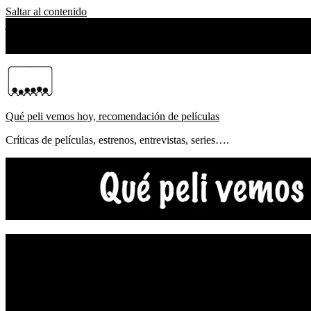
Saltar al contenido
jueves, agosto 06, 2026
Sobre Nosotros
Qué peli vemos hoy, recomendación de películas
Críticas de películas, estrenos, entrevistas, series….
NOTICIAS
ESTRENOS
CRÍTICAS
FESTIVALES
TOP5
YOUTUBE