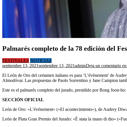
Palmarés completo de la 78 edición del Fes
FESTIVALES
NOTICIAS
septiembre 13, 2021
septiembre 13, 2021
admin
Deja un comentario
en 
El León de Oro del certamen italiano es para ‘L’évènement’ de Audrey
Almodóvar. Las propuestas de Paolo Sorrentino y Jane Campion tamb
Este es el palmarés completo del jurado, presidido por Bong Joon-ho:
SECCIÓN OFICIAL
León de Oro: «L’événement» («El acontecimiento»), de Audrey Diw
León de Plata Gran Premio del Jurado: «È stata la mano di dio» («Fu