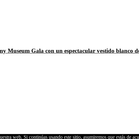
emy Museum Gala con un espectacular vestido blanco d
estra web. Si continúas usando este sitio, asumiremos que estás de acu