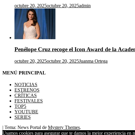
octubre 20, 2025
octubre 20, 2025
admin
Penélope Cruz recoge el Icon Award de la Acad
octubre 20, 2025
octubre 20, 2025
Juanma Ortega
MENÚ PRINCIPAL
NOTICIAS
ESTRENOS
CRÍTICAS
FESTIVALES
TOP5
YOUTUBE
SERIES
|
Tema: News Portal de
Mystery Themes
.
Usamos cookies para asegurar que te damos la mejor experiencia en nu