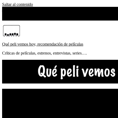
Saltar al contenido
jueves, agosto 06, 2026
Sobre Nosotros
Qué peli vemos hoy, recomendación de películas
Críticas de películas, estrenos, entrevistas, series….
NOTICIAS
ESTRENOS
CRÍTICAS
FESTIVALES
TOP5
YOUTUBE