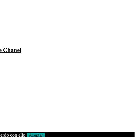
e Chanel
erdo con ello.
Aceptar