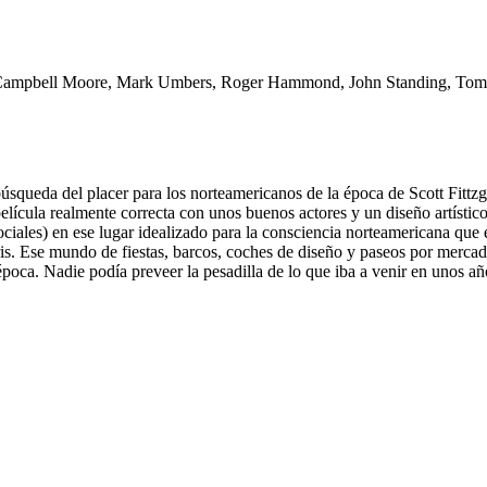
 Campbell Moore, Mark Umbers, Roger Hammond, John Standing, Tom W
 búsqueda del placer para los norteamericanos de la época de Scott Fittz
ícula realmente correcta con unos buenos actores y un diseño artístico 
sociales) en ese lugar idealizado para la consciencia norteamericana que e
is. Ese mundo de fiestas, barcos, coches de diseño y paseos por merc
 época. Nadie podía preveer la pesadilla de lo que iba a venir en unos 