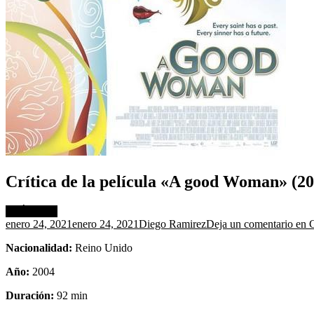
Crítica de la película «A good Woman» (20
CRÍTICAS
enero 24, 2021
enero 24, 2021
Diego Ramirez
Deja un comentario
en C
Nacionalidad:
Reino Unido
Año:
2004
Duración:
92 min