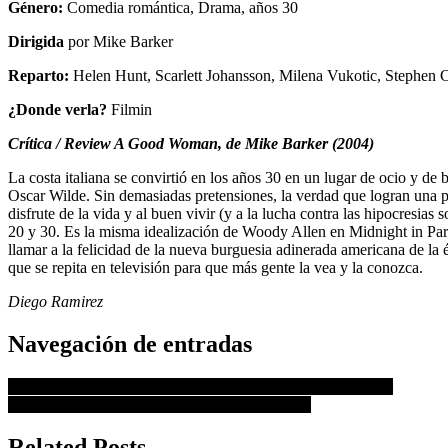
Género:
Comedia romántica, Drama, años 30
Dirigida
por Mike Barker
Reparto:
Helen Hunt, Scarlett Johansson, Milena Vukotic, Stephen
¿Donde verla?
Filmin
Crítica / Review A Good Woman, de Mike Barker (2004)
La costa italiana se convirtió en los años 30 en un lugar de ocio y de
Oscar Wilde. Sin demasiadas pretensiones, la verdad que logran una pel
disfrute de la vida y al buen vivir (y a la lucha contra las hipocresias 
20 y 30. Es la misma idealización de Woody Allen en Midnight in Par
llamar a la felicidad de la nueva burguesia adinerada americana de la
que se repita en televisión para que más gente la vea y la conozca.
Diego Ramirez
Navegación de entradas
Crítica de la película Interstellar (2014) de Christopher Nolan
El Festival de Cannes 2021 se retrasa hasta julio
Related Posts